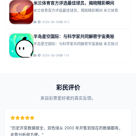
米兰体育官方评选最佳球员，揭晓精彩瞬间
米兰体育官方评选最佳球员，揭晓精彩瞬间 米兰体育
2026-08-06
913
半岛星空国际：与科学家共同解密宇宙奥秘
半岛星空国际：与科学家共同解密宇宙奥秘 本文探讨
2026-08-06
114
彩民评价
来自彩票爱好者的真实反馈。
"历史开奖数据很全，双色球从 2003 年开售到现在的数据都有，
走势分析很方便。"