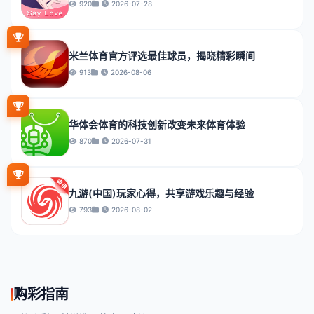
920
2026-07-28
米兰体育官方评选最佳球员，揭晓精彩瞬间
913
2026-08-06
华体会体育的科技创新改变未来体育体验
870
2026-07-31
九游(中国)玩家心得，共享游戏乐趣与经验
793
2026-08-02
购彩指南