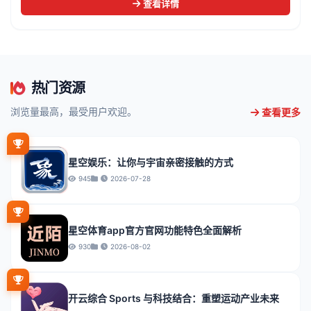
查看详情
热门资源
浏览量最高，最受用户欢迎。
查看更多
星空娱乐：让你与宇宙亲密接触的方式
945
2026-07-28
星空体育app官方官网功能特色全面解析
930
2026-08-02
开云综合 Sports 与科技结合：重塑运动产业未来