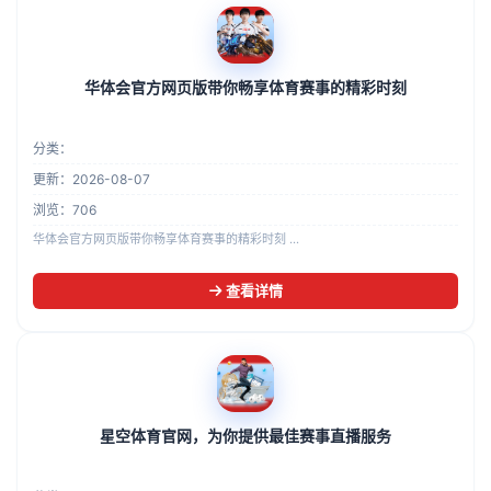
华体会官方网页版带你畅享体育赛事的精彩时刻
分类：
更新：2026-08-07
浏览：706
华体会官方网页版带你畅享体育赛事的精彩时刻 …
查看详情
星空体育官网，为你提供最佳赛事直播服务