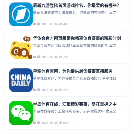
最新九游登陆首页游戏排名，你最爱的有哪些？
最新九游登陆首页游戏排名，你最爱的有哪些？ 本文
2026-08-07
480
华体会官方网页版带你畅享体育赛事的精彩时刻
华体会官方网页版带你畅享体育赛事的精彩时刻 本文
2026-08-07
706
星空体育官网，为你提供最佳赛事直播服务
星空体育官网，为你提供最佳赛事直播服务 星空体育
2026-08-07
758
半岛体育在线：汇聚精彩赛事，尽在掌握之中
半岛体育在线：汇聚精彩赛事，尽在掌握之中 本篇文
2026-08-07
625