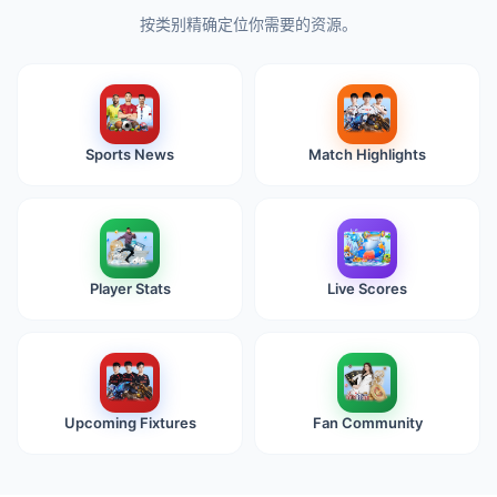
按类别精确定位你需要的资源。
Sports News
Match Highlights
Player Stats
Live Scores
Upcoming Fixtures
Fan Community