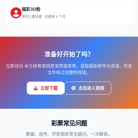
福彩3D粉
排列三爱好者 · 已使用 5 个月
准备好开始了吗？
立即访问 米兰体育官网登录界面体育，获取最新软件与资源，所有
文件经过完整性校验。
立即下载
点击进入官网
彩票常见问题
数据、选号、开奖相关常见疑问，一次解答。