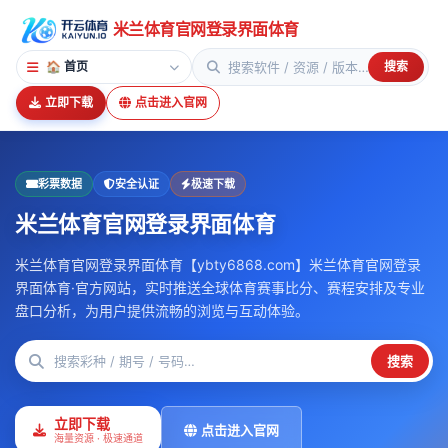
米兰体育官网登录界面体育
搜索
立即下载
点击进入官网
彩票数据
安全认证
极速下载
米兰体育官网登录界面体育
米兰体育官网登录界面体育【ybty6868.com】米兰体育官网登录
界面体育·官方网站，实时推送全球体育赛事比分、赛程安排及专业
盘口分析，为用户提供流畅的浏览与互动体验。
搜索
立即下载
点击进入官网
海量资源 · 极速通道