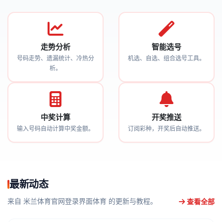
走势分析
智能选号
号码走势、遗漏统计、冷热分
机选、自选、组合选号工具。
析。
中奖计算
开奖推送
输入号码自动计算中奖金额。
订阅彩种，开奖后自动推送。
最新动态
来自 米兰体育官网登录界面体育 的更新与教程。
查看全部